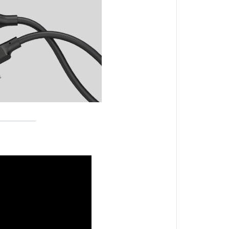
__________