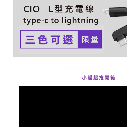
_______________________________________
小 編 超 推 開 箱