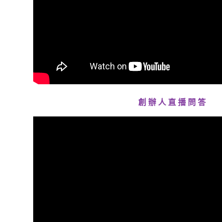
創 辦 人 直 播 問 答