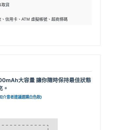
11取貨
款
信用卡
ATM 虛擬帳號
超商條碼
00mAh大容量 讓你隨時保持最佳狀態
充。
如介意者建議選購白色款)