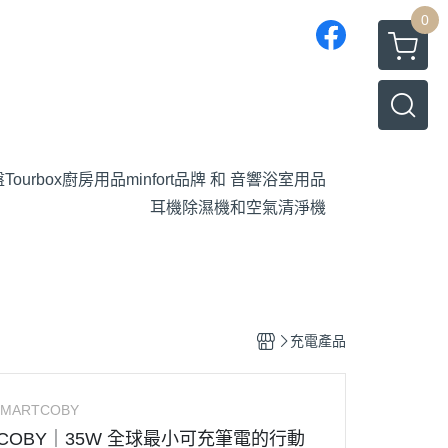
0
盤
Tourbox
廚房用品
minfort品牌 和 音響
浴室用品
耳機
除濕機和空氣清淨機
充電產品
SMARTCOBY
RTCOBY｜35W 全球最小可充筆電的行動