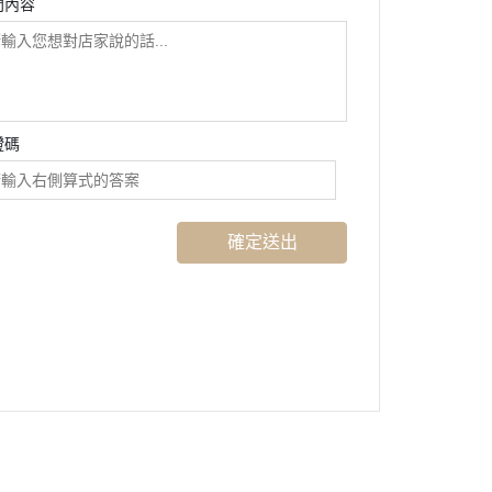
問內容
證碼
確定送出