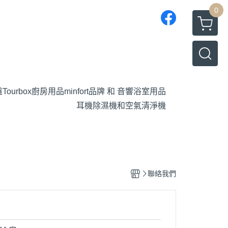
0
盤
Tourbox
廚房用品
minfort品牌 和 音響
浴室用品
耳機
除濕機和空氣清淨機
聯絡我們